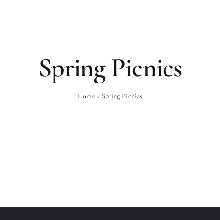
es
Gastronomie
Bien-Être
Expé
Spring Picnics
Home
»
Spring Picnics