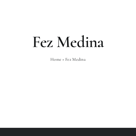
es
Gastronomie
Bien-Être
Expé
Fez Medina
Home
»
Fez Medina