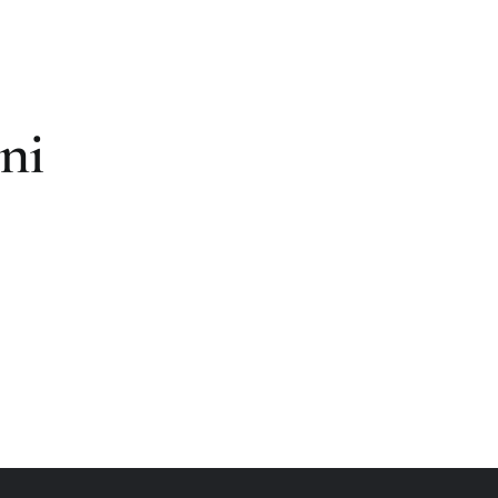
riences
(FR)
RÉSERVEZ
ni