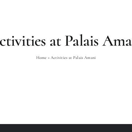
es
Gastronomie
Bien-Être
Expé
ctivities at Palais Ama
Home
»
Activities at Palais Amani